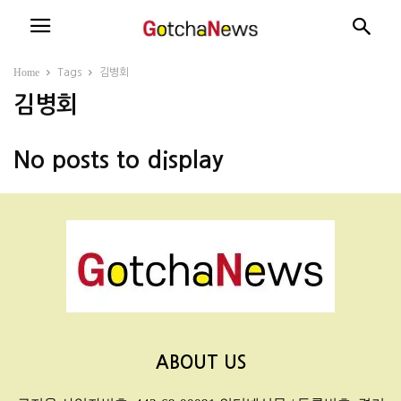
Home
Tags
김병회
김병회
No posts to display
ABOUT US