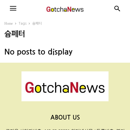
Home
Tags
슘페터
슘페터
No posts to display
ABOUT US