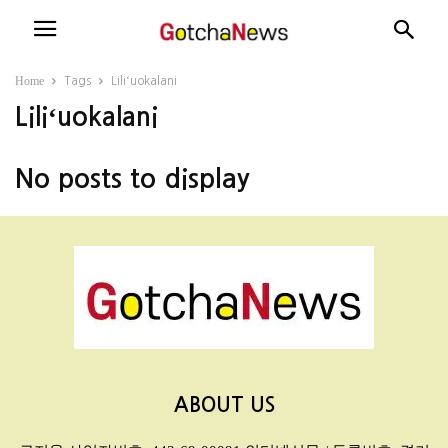
Home
Tags
Liliʻuokalani
Liliʻuokalani
No posts to display
ABOUT US