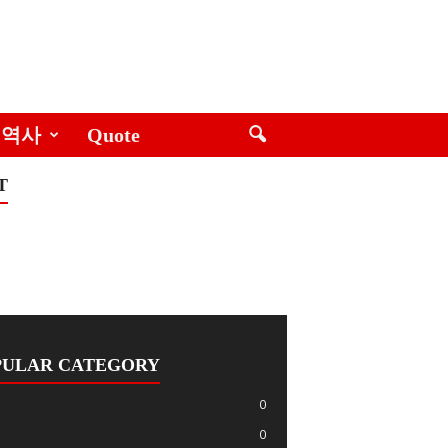
역사
Quote
T
PULAR CATEGORY
0
0