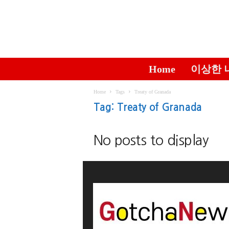
G
Home
이상한 
o
t
c
Home
Tags
Treaty of Granada
h
Tag: Treaty of Granada
a
N
e
No posts to display
w
s
갓
차
뉴
스