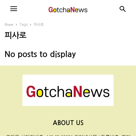
Home
Tags
피사로
피사로
No posts to display
ABOUT US